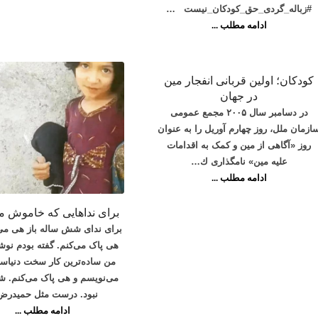
#زباله_گردی_حق_کودکان_نیست …
ادامه مطلب ...
کودکان؛ اولین قربانی انفجار مین
در جهان
در دسامبر سال ۲۰۰۵ مجمع عمومی
ازمان ملل، روز چهارم آوريل را به عنوان
روز «آگاهی از مين و كمک به اقدامات
عليه مين» نامگذاری ك…
ادامه مطلب ...
برای نداهایی که خاموش م
برای ندای شش ساله باز هی می
هی پاک می‌کنم. گفته بودم نوش
من ساده‌ترین کار سخت دنیا
می‌نویسم و هی پاک می‌کنم. ش
نبود. درست مثل حمیدر
ادامه مطلب ...