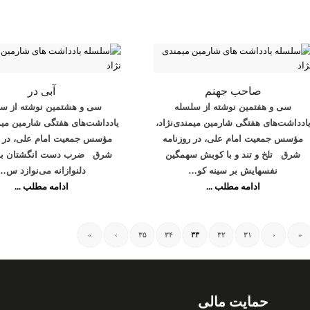
صاحب جهنم
آبی در
سی و هفتمین نوشته از سلسله
سی و هشتمین نوشته از سل
ادداشت‌های هفتگی شارمین میمندی‌نژاد،
یادداشت‌های هفتگی شارمین میمن
مؤسس جمعیت امام علی، در روزنامه
مؤسس جمعیت امام علی، در ر
شرق تلخ و تند و با کوبش سهمگین
شرق ضرب دست انگشتان بار
نفسهایش بر سینه کو…
دلنوازانه می‌نوازد س…
ادامه مطلب ...
ادامه مطلب ...
»
›
۳۵
۳۴
۳۳
۳۲
۳۱
‹
«
حمایت مالی