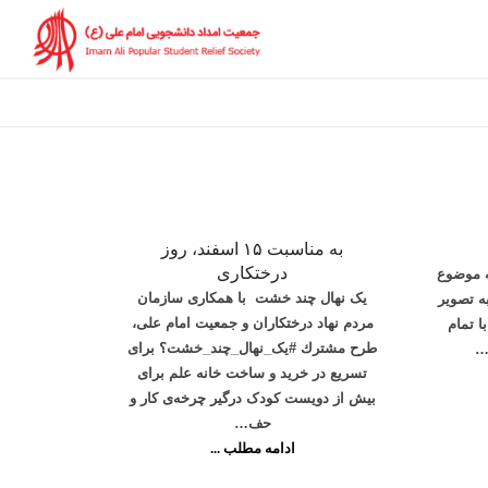
به مناسبت ۱۵ اسفند، روز
درختکاری
تعار) سن: ۸ ساله موضوع
یک نهال چند خشت ‌ با همکاری سازمان
ه تصوير
مردم نهاد درختکاران و جمعيت امام على،
ا تمام
طرح مشترك #یک_نهال_چند_خشت؟ برای
…
تسريع در خريد و ساخت خانه علم براى
بيش از دويست كودک درگير چرخه‌ی كار و
حف…
ادامه مطلب ...