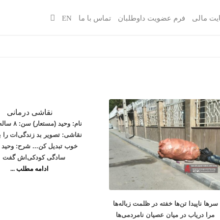
یت مالی
فرم عضویت داوطلبان
تماس با ما
EN
نقاشى درمانى
نام: وحيد (مس
نقاشى: تصوير بد زندگى‌ات را ب
خوب تبديل كن... شرح: وحید ب
سادگی کودکی‌اش گفت 
ادامه مطلب ...
سرها ناپیدا تن‌ها خفته در ظلمت زباله‌ها
مرا دریاب در میان عصیان نامردمی‌ها