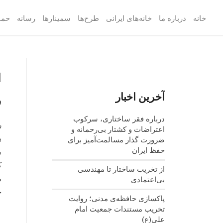
خانه
درباره ما
خانه‌های ایرانی
طرح‌ها
سمینارها
رسانه
حما
ا
آخرین اخبار
ر
درباره فقر ساختاری، سرکوب
اعتراضات و کشتار بی‌رحمانه و
ب
ضرورت گذار مسالمت‌آمیز برای
حفظ ایران
ه
ک
از تخریب ساختار تا مهندسی
م
بی‌اعتمادی
خ
پاکسازی حافظه‌ی مدنی؛ روایت
تخریب مستندات جمعیت امام
علی(ع)