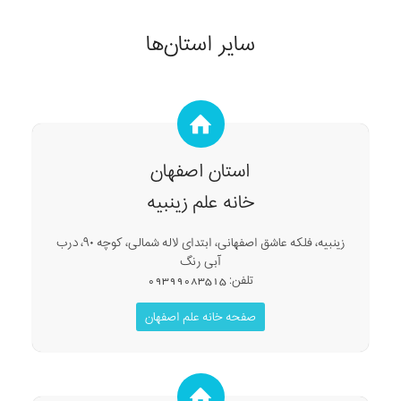
سایر استان‌ها
استان اصفهان
خانه علم زینبیه
زینبیه، فلکه عاشق اصفهانی، ابتدای لاله شمالی، کوچه ۹۰، درب
آبی رنگ
تلفن: 09399083515
صفحه خانه علم اصفهان