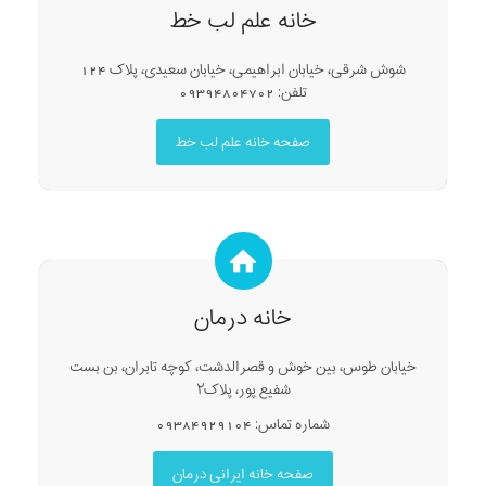
خانه علم لب خط
شوش شرقی، خیابان ابراهیمی، خیابان سعیدی، پلاک 124
تلفن: 09394804702
صفحه خانه علم لب خط
خانه درمان
خیابان طوس، بین خوش و قصرالدشت، کوچه تابران، بن بست
شفیع پور، پلاک۲
شماره تماس: 09384929104
صفحه خانه ایرانی درمان