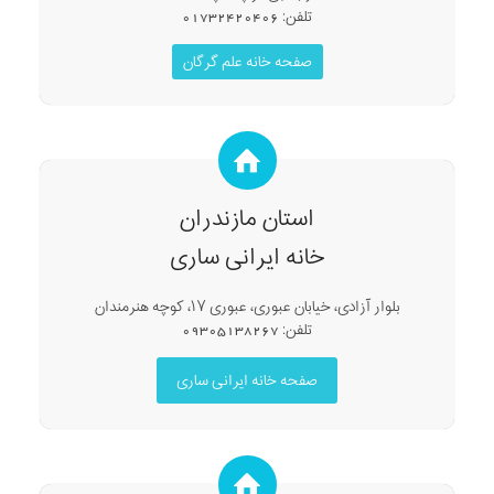
تلفن: 01732420406
صفحه خانه علم گرگان
استان مازندران
خانه ایرانی ساری
بلوار آزادی، خیابان عبوری، عبوری ۱۷، کوچه هنرمندان
تلفن: 09305138267
صفحه خانه ایرانی ساری