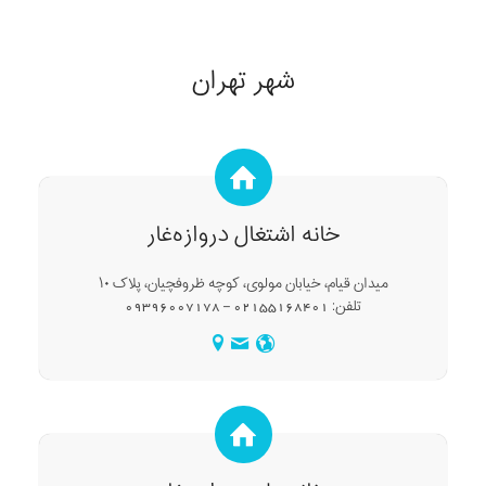
شهر تهران
خانه اشتغال دروازه‌غار
میدان قیام، خیابان مولوی، کوچه ظروفچیان، پلاک ۱۰
تلفن: 02155168401 – 09396007178