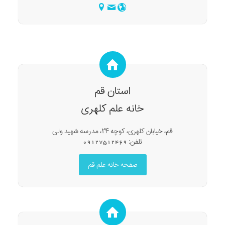
استان قم
خانه علم کلهری
قم، خيابان كلهری، كوچه ۲۴، مدرسه شهيد ولی
تلفن: 09127512469
صفحه خانه علم قم