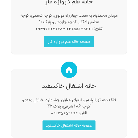
خانه علم دروازه غار
میدان محمدیه، به سمت چهارراه مولوی، کوچه قاسمی، کوچه
عظیم زادگان، کوچه چاووشی، پلاک ۱۰
تلفن: 02155168401 – 09396007178
صفحه خانه علم دروازه غار
خانه اشتغال خاکسفید
فلکه دوم تهرانپارس، انتهای خیابان جشنواره، خیابان زهدی،
کوچه ۱۸۶ شرقی، پلاک ۴۲
تلفن: 09335152194
صفحه خانه اشتغال خاکسفید