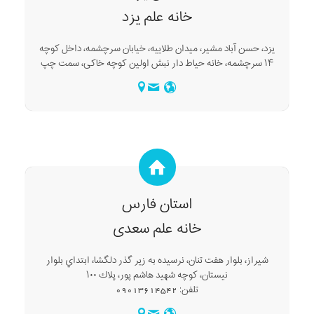
خانه علم یزد
یزد، حسن آباد مشیر، میدان طلاییه، خیابان سرچشمه، داخل کوچه
۱۴ سرچشمه، خانه حیاط دار نبش اولین کوچه خاکی، سمت چپ
استان فارس
خانه علم سعدی
شیراز، بلوار هفت تنان، نرسيده به زير گذر دلگشا، ابتداي بلوار
نيستان، كوچه شهيد هاشم پور، پلاك ۱۰۰
تلفن: 09013614542