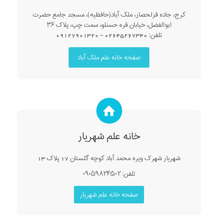
کرج، جاده قزلحصار، ملک آباد(حافظیه)، مسجد جامع حضرت
ابوالفضل، خیابان قره حسنلو، سمت چپ، پلاک ۳۶
تلفن: 02645267340 – 09127901320
صفحه خانه علم ملک آباد
خانه علم شهریار
شهریار شهرک ویره محمد آباد کوچه گلستان 17 پلاک 13
تلفن: ۰۹۰۵۹۸۲۴۵۰۲
صفحه خانه علم شهریار