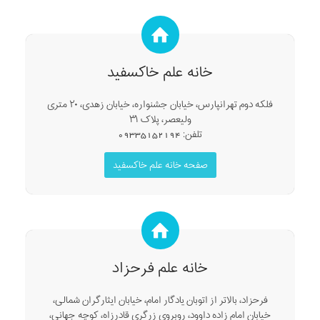
خانه علم خاکسفید
فلکه دوم تهرانپارس، خیابان جشنواره، خیابان زهدی، ۲۰ متری
ولیعصر، پلاک ۳۱
تلفن: 09335152194
صفحه خانه علم خاکسفید
خانه علم فرحزاد
فرحزاد، بالاتر از اتوبان یادگار امام، خیابان ایثارگران شمالی،
خیابان امام زاده داوود، روبروی زرگری قادرزاه، کوچه جهانی،