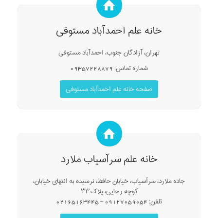
خانه علم احمدآباد مستوفی
تهران، آزادگان جنوب، احمدآباد مستوفی
شماره تماس: 09357228879
صفحه خانه علم احمدآباد مستوفی
خانه علم سرآسیاب ملارد
جاده ملارد، سرآسیاب، خیابان حافظ، نرسیده به انتهای خیابان،
کوچه رجایی، پلاک ۳۳
تلفن: 09127059054 – 02165163445