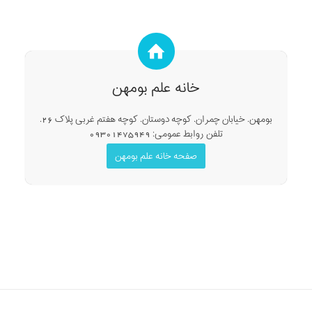
خانه علم بومهن
بومهن. خیابان چمران. کوچه دوستان. کوچه هفتم غربی پلاک 26.
تلفن روابط عمومی: 09301475949
صفحه خانه علم بومهن