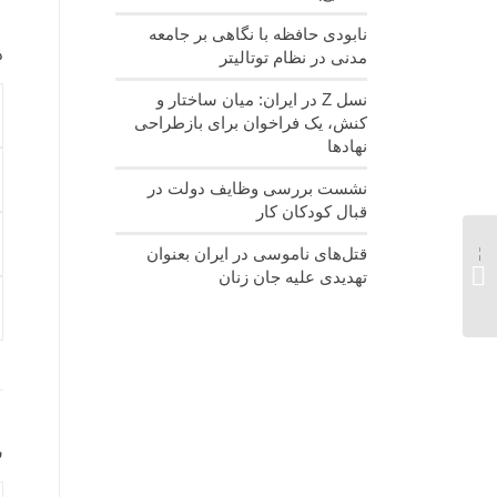
نابودی حافظه با نگاهی بر جامعه
د
مدنی در نظام توتالیتر
نسل‌ Z در ایران: میان ساختار و
کنش، یک فراخوان برای بازطراحی
نهادها
نشست بررسی وظایف دولت در
قبال کودکان کار
گزارش اقلام توزیع شده
قتل‌های ناموسی در ایران بعنوان
توسط جمعیت امام
تهدیدی علیه جان زنان
علی(ع) در مناطق
سیل‌زده...
س