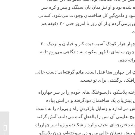
 بود و او نیز میان نان سنگک و پنیر و کره سر
ود و دامن‌گیرِ کل ساختمان وجودت می‌شود. کسانی
که در این روزگار هر روز بازی باخت-باخت را تجربه می‌کنند، به ٢٠ سال پیش برمی‌گردم و از آن روز تا امروز حتی ٢٠ دقیقه هم
ت.
من مؤسس جمعیت دانشجویی – مردمی امام علی(ع) هستم که با بیش از چهار‌ هزار کودکِ آسیب‌دیده کار و خیابان و نزدیک ٣٠
ن سایه‌ای با مُهر سکوت به دادگاهی می‌روم تا به
ائه دهم.
کِ این چهارراه‌ها قفل است. ماتم گرفته‌ای. دست خالی
افیک، برگشتی برای تو نیست.
سوخته پلاسکو، دل‌سوختگی‌های خودم را بر سر چهارراه
 پیش‌‌پای یک ساختمان دودگرفته و در آتش پیاده
ی‌اندازد و وسایل بازکردنِ راه و بی‌راه را به دست
گی که پیران تقواپیشه بی‌هیچ تعلیمی آن سن را بالفعلِ گناه می‌دانند، آتش گرفته
روایت 
دختربچه‌ای نحیف و تُرد و شکننده و زیبا سر چهارراه
از وضع
پیش دستان خالی من و دلِ سوخته‌ام، چون پلاسکو
و بیانیه