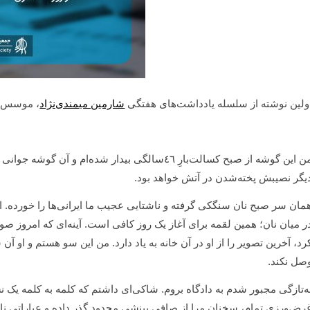
ولین نوشته از سلسله یادداشت‌های هفتگی
شارمین میمندی‌نژاد
، موسس ج
من این گوشه از صبح کسالت‌بارِ ٤٦سالگی بیدار شده‌ا
یگر نصیبش پخته‌شدن در آتش خواهد بود.
مان سر صبح نان سنگکی گرفته و ناشتایی عجیب ما ایرانی‌ها را خورده. ان
ر میان نان؛ همین لقمه برای آغاز یک روز کافی است. آینه‌ای که امروز صور
رد، آخرین تصویر را از او در آن خانه به یاد دارد. من این سو هستم و او آ
صل نکند.
ه‌تازگی مجبور شدم به دادگاه بروم. شاکی‌ای داشتم که کلمه به کلمه یک
رض‌ورزی تمام، سخنان مرا از صافی بینشی محدود گذر داده و عباراتی ناق