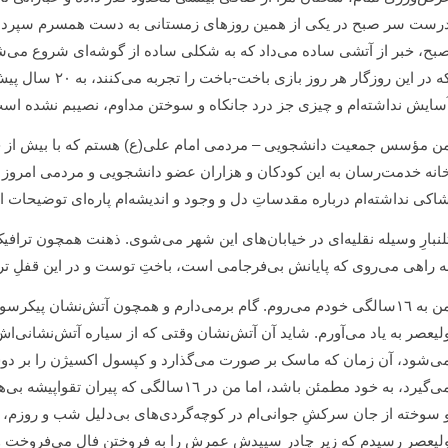
رست سر صبح در یکی از همین روزهای زمستانی به دست همسرم سپرده شده
بح، خبر از آتشی ساده می‌داد که به شکلی ساده از گوشه‌ای شروع می‌ش
سایش نداشته‌ام و چیزی جز درد جانکاه و سوختن مداوم، نصیبم نشده اس
انه خدمت‌رسان به این کودکان و‌ هزاران عضو دانشجویی و مردمی امروز چو
اکی نداشته‌ام درباره مقدساتِ دل و وجود و اندیشه‌ام پاره‌ای توضیحات ار
لنبارِ وسیله نقلیه‌ای در خیابان‌های این شهر می‌شوی. ذهنت همچون ترافی
ه راهی می‌روی که پایانش بی‌فرجامی است، باختِ توست و در این قفلِ تر
من به ١٦سالگی خودم می‌روم. گام برمی‌دارم و همچون آتش‌نشان پیکر
لیعصر به یاد می‌آورم. شاید آن آتش‌نشان وقتی که از سیاره آتش‌نشانی‌اش
ی‌شود، آن زمان که ماسک بر صورت می‌گذارد و کپسول اکسیژن را بر دوش م
می‌گیرد، به خود مطمئن باشد، اما من در ١٦سال
 سوخته از جان سرکشِ جوانی‌ام در کوچه‌گردی‌های بی‌دلیل شب و روزم، به 
لیعصر رسیدم که زیر چادر سپیدش عمرش را به فروختن فال می‌فروخت و 