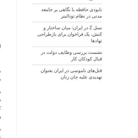
نابودی حافظه با نگاهی بر جامعه
مدنی در نظام توتالیتر
نسل‌ Z در ایران: میان ساختار و
کنش، یک فراخوان برای بازطراحی
نهادها
ا
نشست بررسی وظایف دولت در
قبال کودکان کار
قتل‌های ناموسی در ایران بعنوان
تهدیدی علیه جان زنان
د
ه
د
ک
و
ب
غ