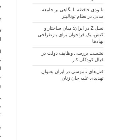
ب
نابودی حافظه با نگاهی بر جامعه
مدنی در نظام توتالیتر
ب
نسل‌ Z در ایران: میان ساختار و
ق
کنش، یک فراخوان برای بازطراحی
ا
نهادها
ا
نشست بررسی وظایف دولت در
قبال کودکان کار
د
ا
قتل‌های ناموسی در ایران بعنوان
ح
تهدیدی علیه جان زنان
پ
ط
ط
ک
ی
ت