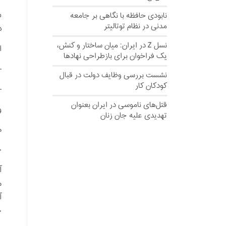
نابودی حافظه با نگاهی بر جامعه
مدنی در نظام توتالیتر
د
نسل‌ Z در ایران: میان ساختار و کنش،
افسون 16 
یک فراخوان برای بازطراحی نهادها
–
نشست بررسی وظایف دولت در قبال
کودکان کار
–
قتل‌های ناموسی در ایران بعنوان
و
تهدیدی علیه جان زنان
ه
ح
م
خ