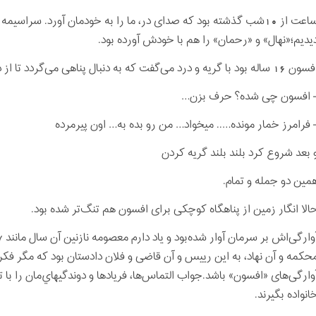
ساعت از 10شب گذشته بود که صدای در، ما را به خودمان آورد. سراسی
یدیم؛«نهال» و «رحمان» را هم با خودش آورده بود.
ساله بود با گریه و درد می‌گفت که به دنبال پناهی می‌گردد تا از دست پدر افیونی‌اش چند شبی را در آرامش باشد.
 افسون چی شده؟ حرف بزن…
 فرامرز خمار مونده….. میخواد… من رو بده به… اون پیرمرده
 بعد شروع کرد بلند بلند گریه کردن
مین دو جمله و تمام.
الا انگار زمین از پناهگاه کوچکی برای افسون هم تنگ‌تر شده بود.
حکمه و آن نهاد، به این ريیس و آن قاضی و فلان دادستان بود که مگر فک
آوارگی‌های «افسون» باشد.جو
انواده بگیرند.