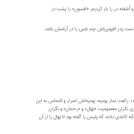
مه و آشفته در را باز کردیم. «افسون» را پشت در
آوارگی‌اش بر سرمان آوار شده‌بود و یاد دارم معصومه نازنین آن سال مانند 17 رکعت نماز یومیه، یومیه‌اش اصرار و التماس به اين
ری نگران معصومیت «نهال» و «رحمان» و نگران
اب التماس‌ها، فریادها و دوندگی‎هاي‌مان را با تکه کاغذی دادند که پلیس را گفته بود تا نهال را از آن