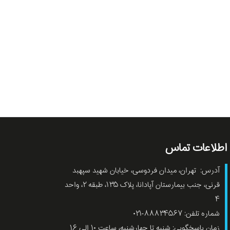
اطلاعات تماس
آدرس: تهران، میدان فردوسی، خیابان شهید سپهبد
قرنی، جنب بیمارستان آپادانا، پلاک ۱۳۵، طبقه ۲، واحد
۴
شماره تلفن: ۸۸۸۳۴۵۶۷-۰۲۱
زمان پاسخگویی: شنبه تا چهارشنبه، ساعت ۱۰ الی ۱۶