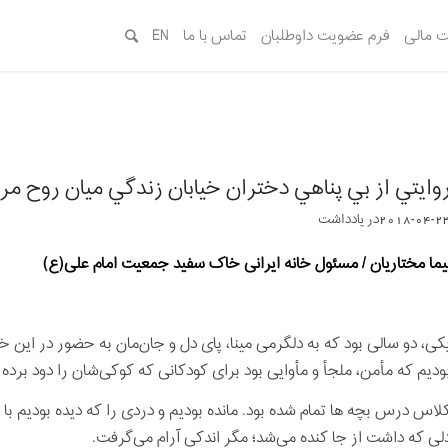
 مالی
فرم عضویت داوطلبان
تماس با ما
EN
وايتي از بي پناهي دختران خيابان زندگي ميان روح م
2018-04-2
در
یادداشت‌‌‌‌‌‌‌
یما مختاریان / مسئول خانه ایرانی خاک سفید جمعیت امام علی(ع)
کی، دو سالی بود که به دلگرمی مینا، پای دل و جان‌مان به حضور در این 
ودیم که مأمن، ملجأ و مأوایی بود برای کودکانی که کوکی‌شان را دود برده ب
لاس درس بچه ها تمام شده بود. مانده بودیم و دردی را که دیده بودیم با
لی که داشت از جا کنده می‌شد؛ مگر اندکی آرام می‌گرفت.