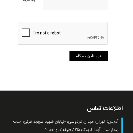
اطلاعات تماس
آدرس: تهران، میدان فردوسی، خیابان شهید سپهبد قرنی، جنب
بیمارستان آپادانا، پلاک ۱۳۵، طبقه ۲، واحد ۴