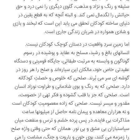
سلیقه و رنگ و نژاد و مذهب، گلوی دیگری را نمی درد و حق
حیاتش را لگدمال نمی کند. و البته آنچه که به قطع یقین در
دنیای ساخته کودکان تحقق می یابد این است که لبخند و بازی
و شادی همواره در شریان زندگی جاری است.
اما زمینِ سردِ واقعیت در دستان کوچک کودکان نیست.
انسانهای بالغ و رشید، مسلح به عقاید و پوشیده در رسوم
گوناگون و وابسته به مرتبت طبقاتی، جایگاه قومیتی و دستگاه
عقیدتی خاص خود، مالکان این سیاره‌اند و صلح را هر روز در
گوشه ای سر می بُرند. صلحی که خلوص و خصلتِ کودکانه
دارد. صلحی که به رنگ و بوی شادمانی و طراوت نوزاد انسان
است. صلحی که جز با قلب گشوده و فکر تهی از خصومت،
مقدور و میسر نیست. صلحی که زاده معصومیتِ کودکان است
و نه هزاران معاهده و پیمان نامه حاصل از میلیونها ساعت
مذاکرات بی فایده، در پس پرده خشم و ترس و منفعت میان
سیاستبازان بی عشق و بی نور. همانان که حتی وقتی واژه صلح
را زمزمه می کنند، بوی خون و باروت و جنگ، مشامت را می