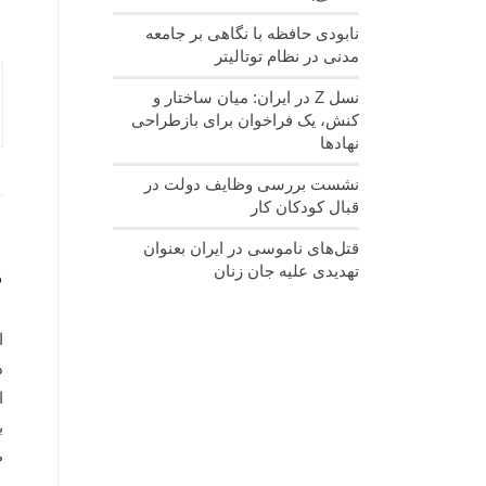
نابودی حافظه با نگاهی بر جامعه
مدنی در نظام توتالیتر
نسل‌ Z در ایران: میان ساختار و
کنش، یک فراخوان برای بازطراحی
نهادها
نشست بررسی وظایف دولت در
قبال کودکان کار
قتل‌های ناموسی در ایران بعنوان
تهدیدی علیه جان زنان
م
ا
د
ا
ب
ط