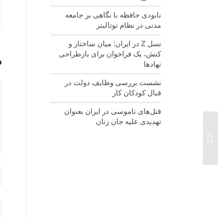
نابودی حافظه با نگاهی بر جامعه
مدنی در نظام توتالیتر
نسل‌ Z در ایران: میان ساختار و
کنش، یک فراخوان برای بازطراحی
د
نهادها
نشست بررسی وظایف دولت در
قبال کودکان کار
قتل‌های ناموسی در ایران بعنوان
تهدیدی علیه جان زنان
فروش محصولات
سوزندوزی نورا هنردست
بانوان سرپرست خانوار
سیستان و بلوچستان...