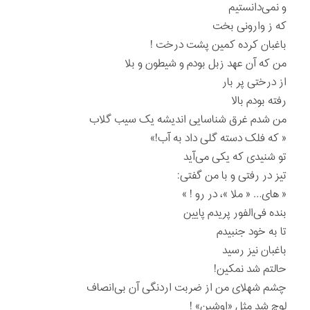
و نمی‌دانستيم
كه ز وارونی بخت
باغبان كرده كمين پشت درخت !
من كه آن عهد زبل بودم و شيطون و بلا
از درختی پر بار
رفته بودم بالا
من شدم غرق شناسايی انديشه يک سيب گلاب
« كه فلک دسته گلی داد به آب!»
تو شنيدی كه يكی می‌آيد
تيز در رفتی و با من گفتی:
« های… « ملا »، در رو ! »
بنده فی‌الفور پريدم پايين
تا به خود جنبيدم
باغبان نيز رسيد
حالتم شد نمكين!
چشم شهلای من از ضربت اردنگی آن بی‌انصاف
لوچ شد مثل «اوشين» !