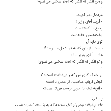
و من انگار نه انگار كه اصلا سخنی می‌شنوم!
*
مردمان می‌گويند:
« آی… آقای وزير !
وضع ما آشفته‌ست
بخت‌هامان خفته‌ست
توی دنيا، آيا
نيست يك تن كه به فرياد دل ما برسد؟!
های… آقای وزير… ! »
و تو انگار نه انگار كه اصلا سخنی می‌شنوی!
*
بر خلاف كری من كه ز «پيقولاد» است«۱»
گوش ارباب مناصب، كر مادرزاد است
« آنچه البته به جايی نرسد، فرياد است!»
پاورقی:
«۱»- پيقولاد: نوعی از ثقل سامعه كه به واسطه كشيده شدن