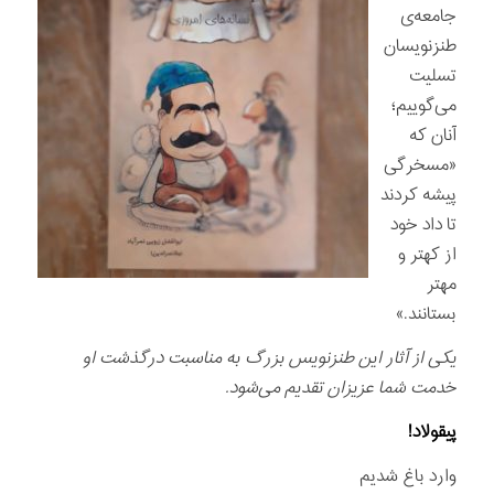
جامعه‌ی
طنزنویسان
تسلیت
می‌گوییم؛
آنان که
«مسخرگی
پیشه کردند
تا داد خود
از کهتر و
مهتر
بستانند.»
یکی از آثار این طنزنویس بزرگ به مناسبت درگذشت او
خدمت شما عزیزان تقدیم می‌شود.
پيقولاد!
وارد باغ شديم