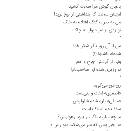
باغبان گوش مرا سخت كشيد
آنچنان سخت كه پنداشتی از بيخ بريد!
من به ضرب كتک افتاده به خاک
تو زدی از سر ديوار به چاک!
*
من از آن روز دگر شكر خدا
شده‌ام ناشنوا (!)
ولی از گردش چرخ و ايام
تو وزيری شده ای صاحب‌نام!
*
زن من می‌گويد:
«اصغری» لخت و پتی‌ست
«مملی» پاره شده شلوارش
سقف هم نمناک است
ما چه سازيم، اگر در برود زهوارش؟
«با خبر باش كه سر می‌شكند ديوارش!»