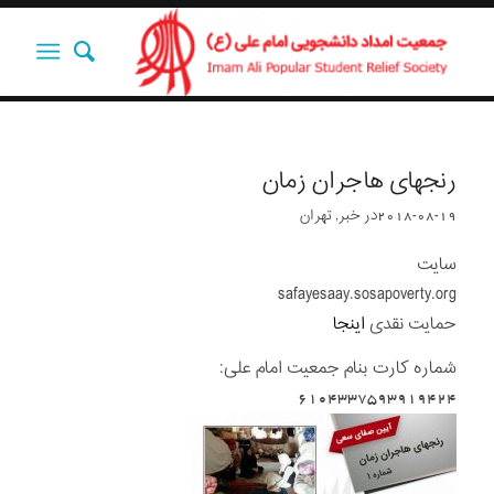
رنجهای هاجران زمان
2018-08-19
در
خبر
,
تهران
سایت
safayesaay.sosapoverty.org
حمایت نقدی
اینجا
شماره کارت بنام جمعیت امام علی:
6104337593919424‌