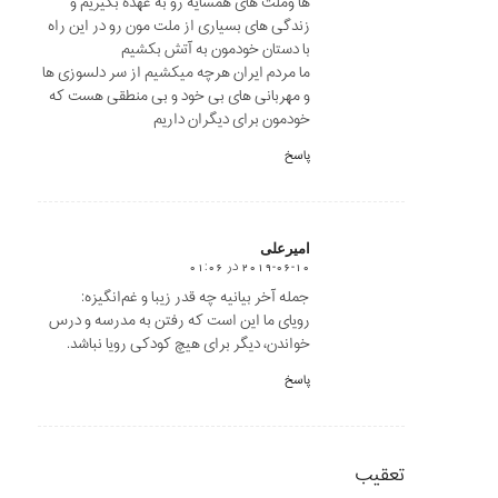
ها وملت های همسایه رو به عهده بگیریم و
زندگی های بسیاری از ملت مون رو در این راه
با دستان خودمون به آتش بکشیم
ما مردم ایران هرچه میکشیم از سر دلسوزی ها
و مهربانی های بی خود و بی منطقی هست که
خودمون برای دیگران داریم
پاسخ
امیرعلی
2019-06-10 در 01:06
says:
جمله آخر بیانیه چه قدر زیبا و غم‌انگیزه:
رویای ما این است که رفتن به مدرسه و درس
خواندن، دیگر برای هیچ کودکی رویا نباشد.
پاسخ
تعقیب