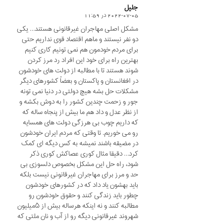
جلیل
2022-07-05 در 11:59
says:
مشکل اصلی مهاجران غیرقانونی هستند… یکی
دو نفر نیستند و ماهم اقتصاد قوی نداریم حتی
برای مردم خودمون هم نمی تونیم کاری کنیم
بهترین راه برای خود این افراد رد مرز کردن
شوند هستند تا با مطالبه از دولت های خودشون
در افغانستان و پاکستان و بعضاً کشورهای دیگر
مشکلات حل بشه هیچ دولتی در دنیا نمی تونه
جور و زحمت چندین کشور را به دوش بکشه و
از نظر عدل و داد هم ما بیش از پنجاه ساله که
که داریم چوب بی هرزگی دولت های همسایه
رو می خوریم. تا وقتی که مردم ایران خودشون
در مضیقه باشند نمیشه به کس دیگه ای کمک
کرد… دقیقا مثال کوری عصاکش کوری ذکر
شود، راه حل این مشکل بخصوص دلسوزی بی
حد و مرز برای مهاجران غیرقانونی نیست بلکه
باید بهشون یاد داد که در کشورهای خودشون
چطور باید زندگی کنند و حقوق خودشون رو
مطالبه کنند و نه اینکه هرساله بیش از ۵میلیون
شهروند غیرقانونی دیگه رو از آب و نان ملتی که