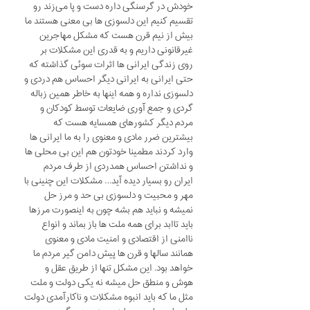
خودش در گرسنگی داره دست و پا می‌زند رو
تقسیم کنیم این دلسوزی ها بی معنی هستند ما
بیش از نیم قرن هست که مشکل مهاجرین
غیرقانونی داریم و به قدری این مشکلات بر
روی زندگی ایرانی ها اثرات سوئی گذاشته که
حتی ایرانی به ایرانی دیگر احساس هم دردی و
دلسوزی نداره و همه اینها به خاطر همین زباله
گردی و جمع آوری ضایعات توسط کودکان و
مردم دیگر کشورهای همسایه هست که
بیشترین ضرر مادی و معنوی را به ما ایرانی ها
وارد کردند مطمینا خودتون هم این بی محلی ها
و نداشتن احساس همدردی از طرف مردم
ایران رو بسیار دیده آید… مشکلات این چنینی با
مهر و محبیت و دلسوزی بی حد و مرز حل
نمیشه و نباید هم بشه چون به اینصورت مرزها
باید تاابد برای همه ملت ها باز بماند و انواع
ناامنی از اقتصادی و امنیت مادی و معنوی
همانند سالها و قرن ها پیش دامن گیر مردم ما
خواهد بود. این مشکل تنها از طریق عقل و
هوش و منطق حل میشه نه یکی دولت و ملت
مثل ما که باید انبوه مشکلات و ناکارآمدی دولت