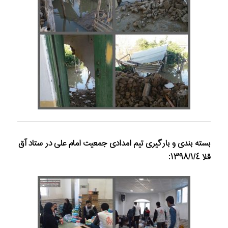
بسته بندی و بارگيری تيم امدادی جمعيت امام علی در ستاد آق
قلا ١٣٩٨/١/٤: