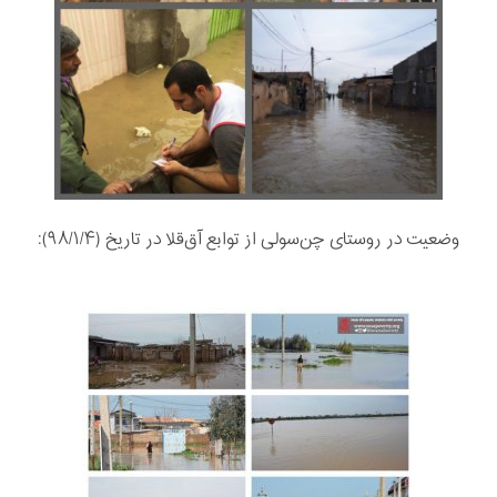
وضعیت در روستای چن‌سولی از توابع آق‌قلا در تاریخ (۹۸/۱/۴):