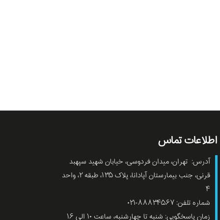
اطلاعات تماس
آدرس: تهران، میدان فردوسی، خیابان شهید سپهبد
قرنی، جنب بیمارستان آپادانا، پلاک ۱۳۵، طبقه ۲، واحد
۴
شماره تلفن: ۸۸۸۳۴۵۶۷-۰۲۱
زمان پاسخگویی: شنبه تا چهارشنبه، ساعت ۱۰ الی ۱۶