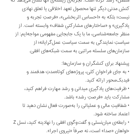
متصل» رشد کرده است. تجربه‌ی زیسته‌ی آنها نشان می‌دهد که
کنشِ مدنی دیگر تنها محصول تعهد اخلاقی یا تعلق نهادی
نیست؛ بلکه به «احساسِ اثربخشی»، «فرصتِ تجربه و
یادگیری» و «ساختارهای مشارکتیِ شفاف» وابسته است. از
منظر جامعه‌شناسی، ما با یک جابجایی مفهومی مواجه‌ایم: از
سیاستِ نمایندگی به سمت سیاستِ عمل‌گرایانه؛ از
سازمان‌های سلسله مراتبی به سمت شبکه‌های افقی.
پیشنهاد برای کنشگران و سازمان‌ها:
• به جای فراخوانِ کلی، پروژه‌های کوتاه‌مدتِ هدفمند و
فیدبک‌محور ارائه کنید.
• ظرفیت‌های یادگیریِ میدانی و رشد مهارت فراهم کنید،
مشارکت باید «فرصتِ رشد» باشد.
• شفافیتِ مالی و عملیاتی را به‌صورت فعال نشان دهید تا
اعتماد ساخته شود.
• رابطه‌ی میان‌نسلی و گفت‌وگوی افقی را نهادینه کنید، نسل Z
خواهان «صدا» است، نه صرفاً «نیروی اجرا».