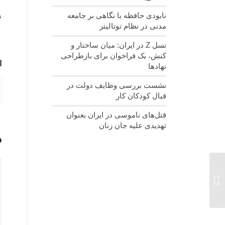
نابودی حافظه با نگاهی بر جامعه
ن
مدنی در نظام توتالیتر
نسل‌ Z در ایران: میان ساختار و
کنش، یک فراخوان برای بازطراحی
ا
نهادها
نشست بررسی وظایف دولت در
قبال کودکان کار
قتل‌های ناموسی در ایران بعنوان
تهدیدی علیه جان زنان
د
کارگاه شناسایی و ارزیابی
ریسک خانه‌های ایرانی
ویژه اعضای جمعیت امام
علی (ع)...