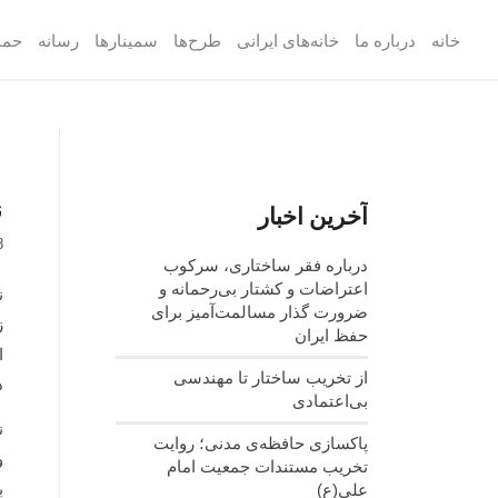
خانه
درباره ما
خانه‌های ایرانی
طرح‌ها
سمینارها
رسانه
حما
ن
آخرین اخبار
8
درباره فقر ساختاری، سرکوب
اعتراضات و کشتار بی‌رحمانه و
ن
ضرورت گذار مسالمت‌آمیز برای
ز
حفظ ایران
ا
از تخریب ساختار تا مهندسی
د
بی‌اعتمادی
ن
پاکسازی حافظه‌ی مدنی؛ روایت
و
تخریب مستندات جمعیت امام
ب
علی(ع)