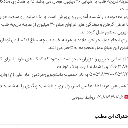
ست.
در معصومه بازنشسته آموزش و پرورش است با یک میلیون و سیصد هزار 
با قرض گرفتن و دوندگی های فراوان مبلغ ٣٠ م
يرين محترم تقبل كرده اند.
برای انجام عمل جراحی علاو
دن اين مبلغ عمل معصومه به تاخير مي افتد.
 از تمامی خیرین و عزیزان درخواست میشود که کمک های خود را برای 
۲۹۹۰۲۱۸ و يا شماره كارت بانک تجارت
۵۸۵۹۸۳۷۰۰۰۶۵۹۹ به نام جمعيت دانشجویی-مردمی امام علی (ع) واريز نماييد .
 همراهان عزیز لطفا عکس فیش واریزی و یا شماره پیگیری را به شماره 09216836346 ارسال نمائید.
۰۲۱۸۸۹۳۰۸۱۶ روابط عمومی
شتراک این مطلب