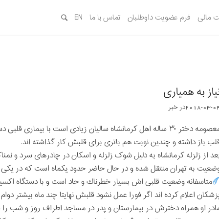
 مالی
فرم عضویت داوطلبان
تماس با ما
EN
یاز به همیاری
2018-03-0
در
خبر
معصومه دختر ۳۰ ساله اهل كرمانشاه سالیان زیادی است با بیماری 
لب باز داشته و چندين نوبت هم باتری برای قلبش كار گذاشته اند.
عد از زلزله کرمانشاه به دلیل شوک زلزله و اسکان در چادرهای سرد و ن
ضعيت به تهران منتقل شده و در حال حاضر حدود يكماه است كه در يكی 
متاسفانه وضعيت قلبی اش بسيار خطرناك و حاد است و با دستگاه اکسی
زشکان اعلام کرده اند اگر فورا عمل نشود قلبش نهایتا چند ماه بيشتر دوام 
ادر او همراه دخترش در بیمارستان و پدر در مساجد اطراف روز و شب را 