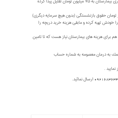
هزینه دریچه قلب به تنهایی ۹۰ میلیون تومان می باشد که با همكاری مددكاری بيمارستان به ۷۵ میلیون تومان تقلیل پیدا کرده
تومان حقوق بازنشستگی (بدون هيچ سرمايه ديگری)
يليون از هزینه دریچه قلب را خودش تهيه كرده و مابقی هزينه خريد دريچه را
ه بر هزينه خريد دريچه، مبلغ ٢٥ ميليون تومان هم برای هزينه های بيمارستان نياز هست كه تا تامين
كمك به درمان معصومه به شماره حساب