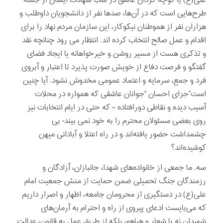
علی(ع) یا کوچه گردان عاشق در شب شهادت ایشان از جمله
طرح‌هایی است که در آن‌ها، صدها نفر از دانشجویان داوطلب و
هزاران نفر از هموطنان نیکوکار، این سازمان مردم نهاد را برای
اقدام و عمل صالح انتخاب کرده اند. انتظار می رود چنانچه نقد
و تذکری هست از مسیر روشن و خیرخواهانه یا ایجاد فضای
گفتگو و فرصت دفاع از خویش صورت پذیرد تا اعتبار و آبروی
فرد و جمع، سرمایه و اعتماد عمومی مخدوش نشود. آیا چنین
است”جزای احسان “جوانان عاشقی که همواره در محلات
آسیب دیده و نقاطی دورافتاده – که حتی در ایام انتخابات نیز
روی بعضی مسئولان محترم را به خود نمی بیند- بی
چشمداشت حضور یافته‌اند و در راه اعتلا و آبادانی میهن
کوشیده‌اند؟
سه. ما جمعی از خانواده‌های شهدا، جانبازان، آزادگان و
رزمندگان جنگ تحمیلی ضمن حمایت از منش جمعیت امام
علی(ع) در دستگیری از محرومان جامعه، اظهار و اصرار داریم
که می‌بایست ادعای پیروی از راه و احترام به آرمان‌های
شهیدان نه با شعار و هیاهو، بلکه از طریق عمل به قانون، عدالت