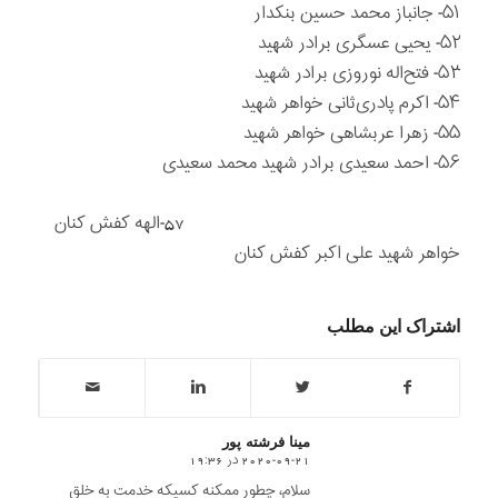
۵۱- جانباز محمد حسین بنکدار
۵۲- یحیی عسگری برادر شهید
۵۳- فتح‌اله‌ نوروزی برادر شهید
۵۴- اکرم پادری‌ثانی خواهر شهید
۵۵- زهرا عربشاهی خواهر شهید
۵۶- احمد سعیدی برادر شهید محمد سعیدی
57-الهه کفش کنان
خواهر شهید علی اکبر کفش کنان
اشتراک این مطلب
مینا فرشته پور
2020-09-21 در 19:36
says:
سلام، چطور ممکنه کسیکه خدمت به خلق