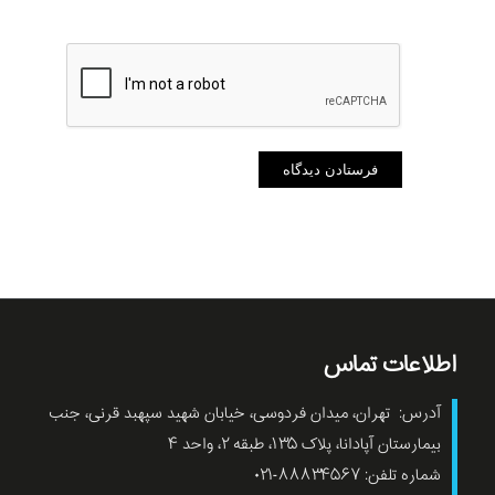
اطلاعات تماس
آدرس: تهران، میدان فردوسی، خیابان شهید سپهبد قرنی، جنب
بیمارستان آپادانا، پلاک ۱۳۵، طبقه ۲، واحد ۴
شماره تلفن: ۸۸۸۳۴۵۶۷-۰۲۱