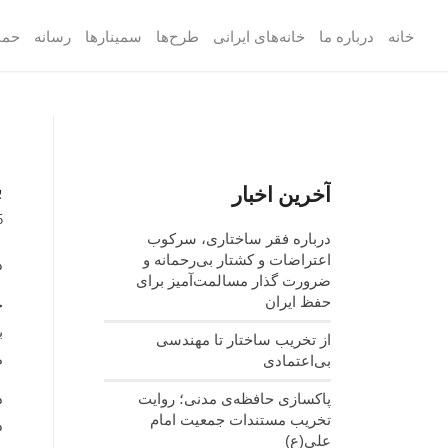
خانه
درباره ما
خانه‌های ایرانی
طرح‌ها
سمینارها
رسانه
حما
ب
آخرین اخبار
5
درباره فقر ساختاری، سرکوب
اعتراضات و کشتار بی‌رحمانه و
د
ضرورت گذار مسالمت‌آمیز برای
حفظ ایران
خ
ب
از تخریب ساختار تا مهندسی
م
بی‌اعتمادی
د
پاکسازی حافظه‌ی مدنی؛ روایت
تخریب مستندات جمعیت امام
د
علی(ع)