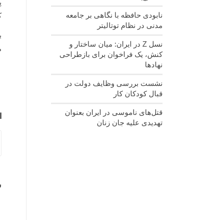
پ
نابودی حافظه با نگاهی بر جامعه
ک
مدنی در نظام توتالیتر
ب
نسل‌ Z در ایران: میان ساختار و
م
کنش، یک فراخوان برای بازطراحی
نهادها
نشست بررسی وظایف دولت در
قبال کودکان کار
قتل‌های ناموسی در ایران بعنوان
ا
تهدیدی علیه جان زنان
ش