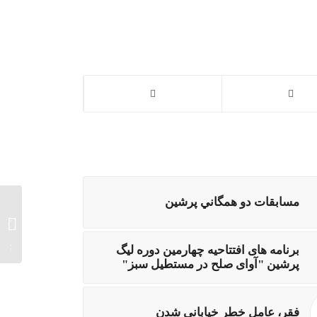
مسابقات دو همگاني پرشين
چه ارت
قیمت ش
کودک‌آز
بود؟...
برنامه های افتتاحیه چهارمین دوره لیگ
پرشین "آوای صلح در مستطیل سبز"
فقر، عامل خطر خیابانی شدن