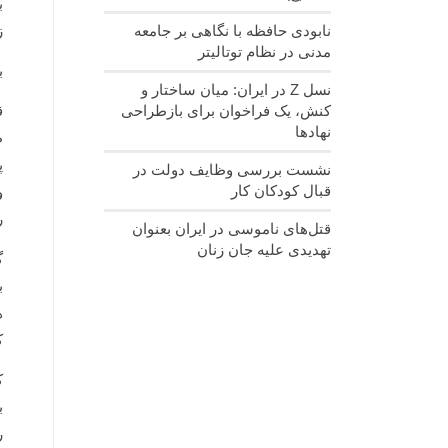
ب
ز
نابودی حافظه با نگاهی بر جامعه
مدنی در نظام توتالیتر
ب
نسل‌ Z در ایران: میان ساختار و
ق
کنش، یک فراخوان برای بازطراحی
نهادها
ظ
پ
نشست بررسی وظایف دولت در
قبال کودکان کار
و
ر
قتل‌های ناموسی در ایران بعنوان
تهدیدی علیه جان زنان
گ
ب
ه
ک
ک
ب
ر