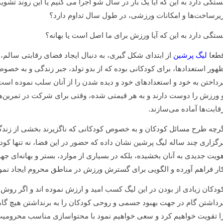
ستگی دارد به این که آیا یک بار در سال شو اجرا می کنیم یا این روند تش
یرساخت‌ها و امکانات ورزشی، در طول سال تداوم دارد؟
ستگی دارد به این که آیا ورزش برای ما اصل است یا بهانه؟
طعا
لیگ پرشین
از ابتدای شکل گیری، به دنبال ایجاد فضای رقابتی سالم، ا
هور استعدادها، برای کودکانی بوده که از بدو تولد، جبر زندگی و به خصو
رداختن به خود و استعدادهای خود و دیده شدن را از آنان سلب نموده ا
 ورزش را دوست دارند و به هر قیمتی شده، وقتی برای شرکت در تمرین‌ه
قابت‌ها آماده می‌سازند.
رچه طرح مسائل کودکان و به خصوص کودکانی که ناگزیرند بخشی از زندگی 
رگزاری چند ساله لیگ پرشین نشان داده که حضور در این فضا، نه تنها کو
ویت جدیدی به آنان بخشیده، بلکه در بسیاری از موارد، بستر و بهانه‌ا
ار فراهم آورده و الگویی برای گسترش ورزش در مناطق محروم ایجاد نم
ودکان زیادی از بودن در این لیگ کسب امید و ارزش نموده اند و اگر روش
رداشتن گام در جهت بهبود جسمی و روحی کودکان را به برنداشتن هیچ گامی
ا تقویت خواهیم کرد و سعی خواهیم نمود با محتواسازی مناسب محرومیت