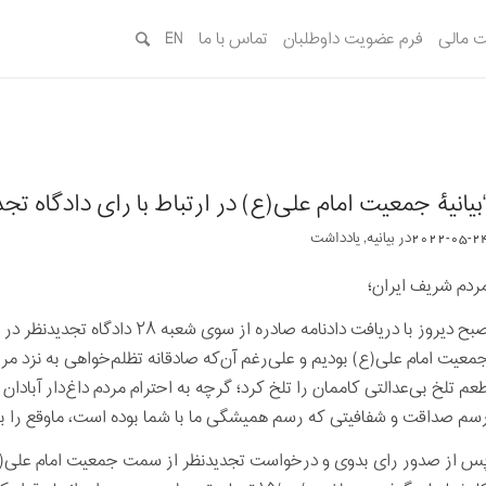
 مالی
فرم عضویت داوطلبان
تماس با ما
EN
بیانیۀ جمعیت امام علی(ع) در ارتباط با رای دادگاه ت
2022-05-2
در
بیانیه
,
یادداشت‌‌‌‌‌‌‌
ردم شریف ایران؛
صبح دیروز با دریافت دادنامه صادره 
معیت امام علی(ع) بودیم و علی‌رغم آن‌که صادقانه تظلم‌خواهی به نزد مرجع
عم تلخ بی‌عدالتی کاممان را تلخ کرد؛ گرچه به احترام مردم داغ‌دار آبادان
سم صداقت و شفافیتی که رسم همیشگی ما با شما بوده است، ماوقع را با 
س از صدور رای بدوی و درخواست تجدیدنظر از سمت جمعیت امام علی(ع)