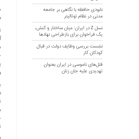
ص
نابودی حافظه با نگاهی بر جامعه
مدنی در نظام توتالیتر
د
نسل‌ Z در ایران: میان ساختار و کنش،
ت
یک فراخوان برای بازطراحی نهادها
آ
نشست بررسی وظایف دولت در قبال
ش
کودکان کار
ح
پ
قتل‌های ناموسی در ایران بعنوان
تهدیدی علیه جان زنان
و
ب
د
ت
م
ج
ت