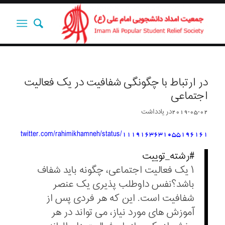
در ارتباط با چگونگی شفافیت در یک فعالیت
اجتماعی
2019-05-02
در
یادداشت‌‌‌‌‌‌‌
twitter.com/rahimikhamneh/status/1119163631055196161
#رشته_توییت
۱ یک فعالیت اجتماعی، چگونه باید شفاف
باشد؟نفس داوطلب پذیری یک عنصر
شفافیت است. این که هر فردی پس از
آموزش های مورد نیاز، می تواند در هر