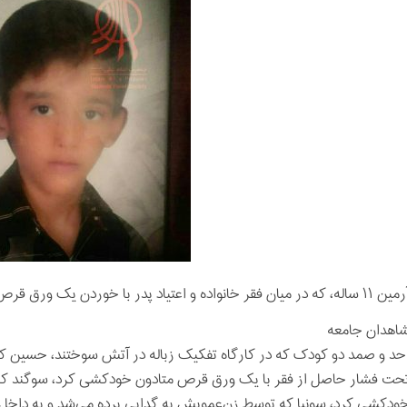
ساله، که در میان فقر خانواده و اعتیاد پدر با خوردن یک ورق قرص متادون، خودکشی کرد و جان داد.
اهدان جامعه
حد و صمد دو کودک که در کارگاه تفکیک زباله در آتش سوختند، حسین که 
حت فشار حاصل از فقر با یک ورق قرص متادون خودکشی کرد، سوگند که تو
ودکشی کرد، سونیا که توسط زن‌عمویش به گدایی برده می‌شد و به داخل رو