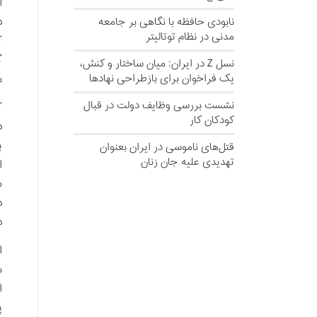
ا
د
نابودی حافظه با نگاهی بر جامعه
مدنی در نظام توتالیتر
ک
گ
نسل‌ Z در ایران: میان ساختار و کنش،
یک فراخوان برای بازطراحی نهادها
م
نشست بررسی وظایف دولت در قبال
ک
کودکان کار
د
ب
قتل‌های ناموسی در ایران بعنوان
تهدیدی علیه جان زنان
ا
س
د
د
ا
ا
پ