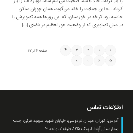
را باز کردند. حالا با شما صحبت می‌کنم شاید دوباره آب را باز
کردند …» این جملات را خالد می‌گوید، همان چوپان ساکن
حاشیه رود کرخه در خوزستان، که این روزها همه تصویرش را
در میان تصاویری که از وضعیت هورالعظیم در فضای […]
۴
۳
۲
‹
«
صفحه ۴ از ۳۲
»
›
۶
۵
اطلاعات تماس
آدرس: تهران، میدان فردوسی، خیابان شهید سپهبد قرنی، جنب
بیمارستان آپادانا، پلاک ۱۳۵، طبقه ۲، واحد ۴