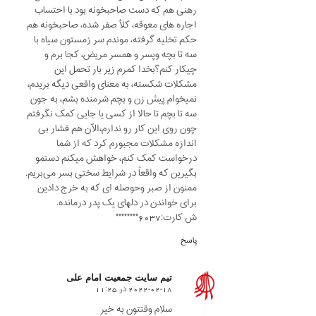
رهنی هم که دست صاحبخونه بود با احتساب
اجاره های معوقه، کلأ صفر شده، صاحبخونه هم
حکم تخلیه گرفته، موندم سر زمستون سیاه با
سه تا بچه وپسر و همسر مریض، کجا برم و
چیکار کنم؟بخدا کمرم زیر بار تحمل این
مشکلات شکسته، به معنای واقعی دیگه بریدم،
نمیخوام پیش زن و بچم شرمنده بشم، به جون
سه تا بچم تا حالا از کسی یا جایی کمک نگرفتم
چون روی این کار رو ندارم،الآن هم فشار بی
اندازه مشکلات مجبورم کرد که از شما
درخواست کمک کنم، خواهش میکنم دستمو
بگیرین که واقعاً در شرایط سختی بسر می‌بریم.
ممنون از صبر وحوصله ای که به خرج دادین
برای خواندن در دلهای یک پدر درمانده.
ش کارت:6037********
پاسخ
تیم سایت جمعیت امام علی
2022-02-18 در 11:25
says:
سلام وقتتون به خیر