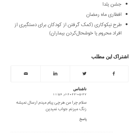
جشن يلدا
افطاری ماه رمضان
طرح نيكوكاری (كمک گرفتن از كودكان برای دستگيری از
افراد محروم يا خوشحال‌كردن بيماران)
اشتراک این مطلب
ناشناس
2022-05-27 در 11:56
says:
سلام چرا من هرچی پیام میدم ارسال نمیشه
زنگ میزنم جواب نمیدین
پاسخ