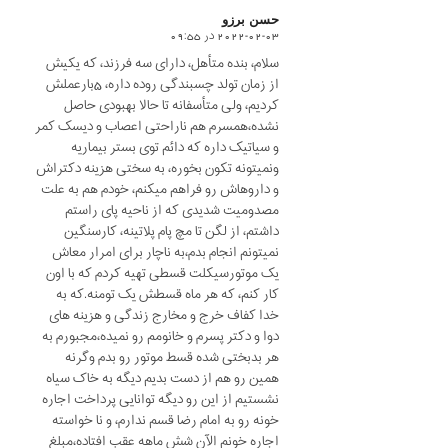
حسن برزو
2022-02-03 در 09:55
says:
سلام، بنده متأهل، دارای سه فرزند، که یکیش
از زمان تولد چسبندگی روده داره، 5بارعملش
کردیم، ولی متأسفانه تا حالا بهبودی حاصل
نشده،همسرم هم ناراحتی اعصاب و دیسک کمر
و سیاتیک داره که دائم توی بستر بیماریه
ونمیتونه تکون بخوره، به سختی هزینه دکتراش
و داروهاش رو فراهم میکنم، خودم هم به علت
مصدومیت شدیدی که از ناحیه پای راستم
داشتم، از لگن تا مچ پام پلاتینه، کارسنگین
نمیتونم انجام بدم،به ناچار برای امرار معاش
یک موتورسیکلت قسطی تهیه کردم که با اون
کار کنم، که هر ماه قسطش یک تومنه.که به
خدا کفاف خرج و مخارج زندگی و هزینه های
دوا و دکتر پسرم و خانومم رو نمیده،مجبورم به
هر بدبختی شده قسط موتور رو بدم وگرنه
همین رو هم از دست بدیم دیگه به خاک سیاه
نشستیم از این رو دیگه توانایی پرداخت اجاره
خونه رو به امام رضا قسم ندارم، و نا خواسته
اجاره خونم الآن شش ماهه عقب افتاده،مبلغ