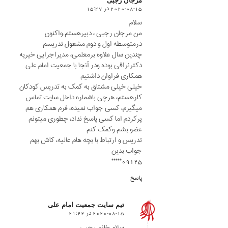
2020-08-15 در 15:47
says:
سلام
من مرجان رجبی ، دبیرهستم.واکنون
درمتوسطه اول و دوم مشعول تدریسم
چندین سال علاوه برمعلمی، مدیراجرایی خیریه
دکترنراقی بوده ودر آنجا با جمعیت امام علی
همکاری فراوان داشتیم
خیلی خیلی مشتاق به کمک به تدریس کودکان
کارهستم، هرچی باشماره داخل سایت تماس
میگیرم، کسی جواب نمیده، فرم همکاری هم
پرکردم اما کسی پاسخ نداد، چطوری میتونم
عضو بشم وکمک کنم
تدریس و ارتباط با بچه هام عالیه، کاش بهم
جواب بدین
09125*****
پاسخ
تیم سایت جمعیت امام علی
2020-08-15 در 21:22
says:
سلام خانم رجبی