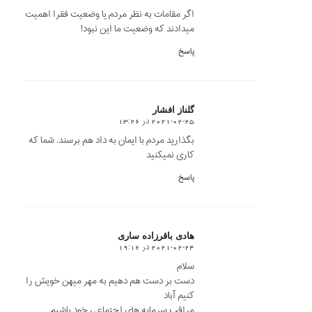
اگر مقامات به نظر مردم یا وضعیت فقرا اهمیت
میدادند که وضعیت ما این نبود!
پاسخ
گلناز افشار
2021-02-25 در 13:26
says:
بگذارید مردم با ایمان به داد هم برسند. شما که
کاری نمیکنید
پاسخ
هادی باقرزاده ساری
2021-02-24 در 19:16
says:
سلام
دست بر دست هم دهیم به مهر میهن خویش را
کنیم آباد
مراقب سرمایه های اجتماعی خود باشیم