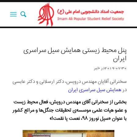
پنل محيط زيستى همايش سيل سراسرى
ايران
2019-07-30
در
خبر
سخنرانی آقایان مهندس درویس، دکتر ارسلانی و دکتر عابسی
در
همایش سیل سراسری ایران
بخشی از سخنرانى آقای مهندس درویش، فعال محیط زیست
و عضو هیات علمی موسسه‌ی تحقیقات جنگل‌ها و مراتع کشور
با عنوان «سیل نوروز ٩٨، نعمت یا نقمت!»