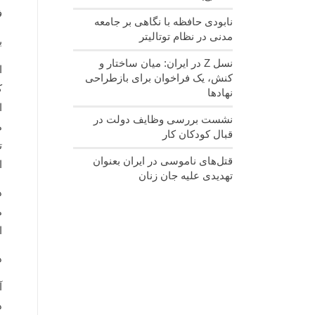
فرصت ۲۰ 
نابودی حافظه با نگاهی بر جامعه
مدنی در نظام توتالیتر
ب
نسل‌ Z در ایران: میان ساختار و
ا
کنش، یک فراخوان برای بازطراحی
ک
نهادها
ا
نشست بررسی وظایف دولت در
م
قبال کودکان کار
ت
قتل‌های ناموسی در ایران بعنوان
ا
تهدیدی علیه جان زنان
د
م
ا
د
آ