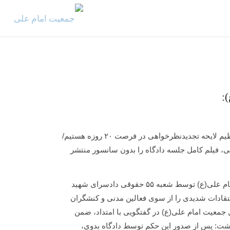
:
کیخسروی، وکیل جمعیت امام علی در گفتگو با امتداد خبر داد: در تدارک تنظیم لایحه تجدیدنظرخواهی در فرصت ۲۰ روزه هستیم/
ئی، فیلم کامل جلسه دادگاه را بدون سانسور منتشر
امتداد-محمد جعفری: روز چهارشنبه هفته گذشته که حکم انحلال جمعیت امام علی(ع) توسط شعبه ۵۵ حقوقی دادسرای شهید
تقادات شدیدی را از سوی فعالین مدنی و کنشگران
جمعیت امام علی(ع) در گفتگویی با امتداد، ضمن
شت: پس از صدور این حکم توسط دادگاه بدوی،