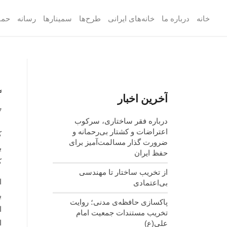
خانه
درباره ما
خانه‌های ایرانی
طرح‌ها
سمینارها
رسانه
حما
گ
آخرین اخبار
7
درباره فقر ساختاری، سرکوب
اعتراضات و کشتار بی‌رحمانه و
ضرورت گذار مسالمت‌آمیز برای
ب
حفظ ایران
ک
از تخریب ساختار تا مهندسی
بی‌اعتمادی
ب
پاکسازی حافظه‌ی مدنی؛ روایت
ا
تخریب مستندات جمعیت امام
ا
علی(ع)