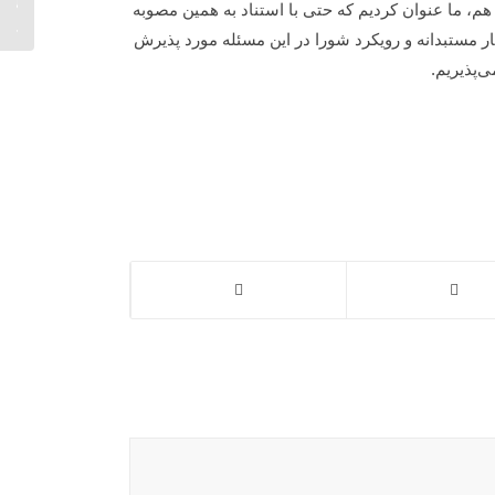
انحلال
شور به مصوبه سال ۹۵ استناد کردند و باز هم، ما عنوان کردیم که حتی با استناد به همین مصوبه
است...
ر مستبدانه و رویکرد شورا در این مسئله مورد پذیرش
‌پذیریم.