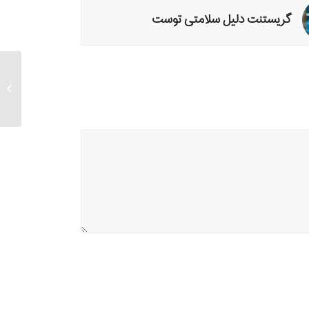
گریستنت دلیل سلامتی توست
به بهان
بشردوس