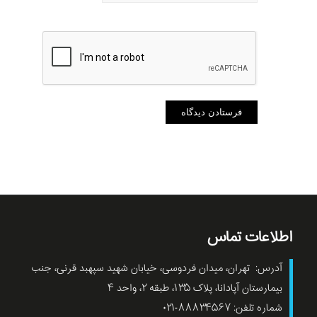
اطلاعات تماس
آدرس: تهران، میدان فردوسی، خیابان شهید سپهبد قرنی، جنب
بیمارستان آپادانا، پلاک ۱۳۵، طبقه ۲، واحد ۴
شماره تلفن: ۸۸۸۳۴۵۶۷-۰۲۱