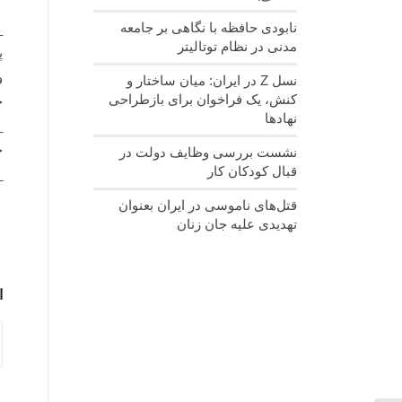
نابودی حافظه با نگاهی بر جامعه
_
مدنی در نظام توتالیتر
پ
و
نسل‌ Z در ایران: میان ساختار و
کنش، یک فراخوان برای بازطراحی
خ
نهادها
_
ج
نشست بررسی وظایف دولت در
قبال کودکان کار
_
قتل‌های ناموسی در ایران بعنوان
تهدیدی علیه جان زنان
ا