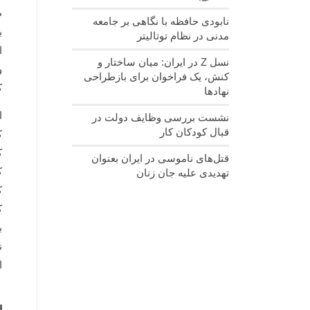
ط
نابودی حافظه با نگاهی بر جامعه
ب
مدنی در نظام توتالیتر
ا
نسل‌ Z در ایران: میان ساختار و
و
کنش، یک فراخوان برای بازطراحی
ک
نهادها
ا
نشست بررسی وظایف دولت در
قبال کودکان کار
ک
ک
قتل‌های ناموسی در ایران بعنوان
ک
تهدیدی علیه جان زنان
ک
ک
ب
ن
ا
ا