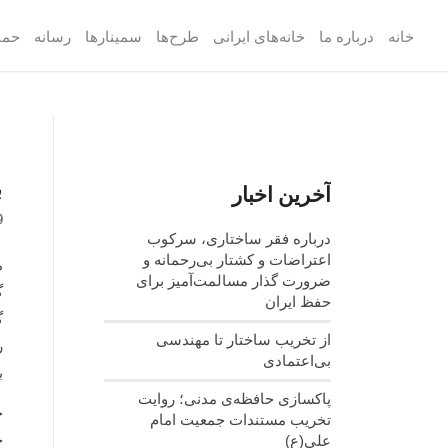
خانه
درباره ما
خانه‌های ایرانی
طرح‌ها
سمینارها
رسانه
حما
ب
آخرین اخبار
9
درباره فقر ساختاری، سرکوب
اعتراضات و کشتار بی‌رحمانه و
م
ضرورت گذار مسالمت‌آمیز برای
گ
حفظ ایران
گ
از تخریب ساختار تا مهندسی
ر
بی‌اعتمادی
ب
پاکسازی حافظه‌ی مدنی؛ روایت
چ
تخریب مستندات جمعیت امام
چ
علی(ع)