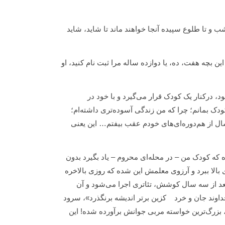
 3 نیمه شب. این دو جوان از چه ساعتی آنجا هستند؟ از ساعت 10 شب و تا طلوع سپیده آنجا خواهند ماند تا شاید، شاید
ن بچه هفت، ده، یا دوازده ساله مرا ثبت نام کنید، او
، درکنار یک کودک قرار می‌گیرد و با خود در
دک بمانم؛ چرا که من زندگی آسوده‌تری داشته‌ام؛
 سال از هم‌دوره‌ای‌های خودم عقب بیفتم… این یعنی
که کودک من – در محله‌ای محروم – یاد بگیرد بدون
بالا ببرد و آرزوی معلمش این شده که روزی بالاخره
ه بعد از سه سال کوشش، تئاتری اجرا می‌شود و آن
خداوند جان و خرد کزین برتر اندیشه برنگذرد»، سرود
، بزرگ‌ترین خواسته مربی جوانش برآورده شده! این