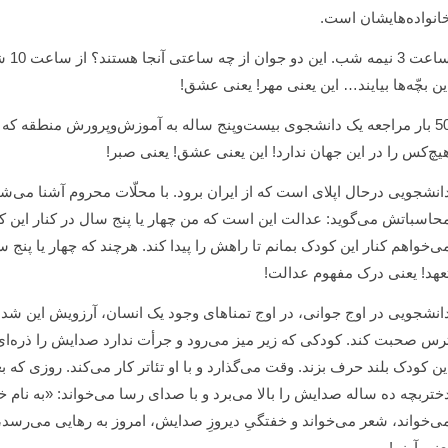
انواده‌هایشان است.
ساعت
ین بچّه‌ها بیایند… این یعنی مهر! یعنی عشق!
50 بار مراجعه یک دانشجوی بیست‌وپنج ساله به آموزش‌وپرورش منطقه که ای
یچ‌کس را در این جهان ندارد! این یعنی عشق! یعنی صبر!
انشجویی درحال اپلای است که از ایران برود. با محلّات محروم آشنا می‌شود
حاسباتش می‌گوید: عدالت این است که من چهار یا پنج سال در کنار این کو
ی‌خواهم کنار این کودک بمانم تا راهش را پیدا کند. هرچند که چهار یا پنج
عهد! یعنی درک مفهوم عدالت!
انشجویی در اوج جوانی، در اوج تمناهای وجود یک انسان، آرزویش این شده 
رس صحبت کند. کودکی که زیر میز می‌رود و جرأت ندارد صدایش را ذره‌ای 
ین کودک بلند حرف بزند. وقت می‌گذارد و با او تئاتر کار می‌کند. روزی ک
ختربچه ده ساله صدایش را بالا می‌برد و با صدای رسا می‌خواند: «به نام 
ی‌خواند، شعر می‌خواند و خفتگیِ دیروزِ صدایش، امروز به رهایی می‌رسد
عنی آرزو!