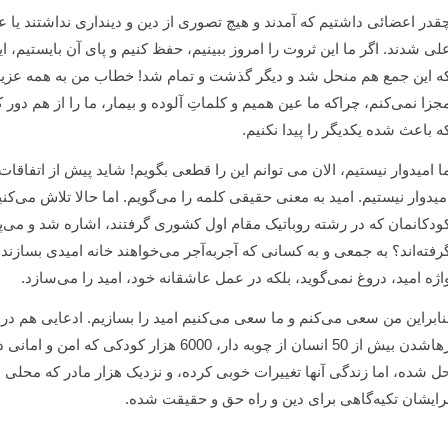
قدر اعضائی داشتیم که آمدند و هیچ تصوری از دین و دینداری نداشتند یا عل
لی شدند. اگر ما این ثروت را امروز ببینیم، حفظ کنیم و پای آن بایستیم، ا
ه این جمع هم منحل شد و دیگر گذشت و تمام شد! خطاب من به همه عزیزا
جزا نمی‌کنم، چراکه ما عین همیم و کلماتِ آلوده و بیمار، ما را از هم د
ه باعث شده یکدیگر را پیدا نکنیم.
میدوار نیستیم. امید به معنی حقیقی کلمه را می‌گویم. اما حالا تلاش می‌کن
ودکانمان که در رشته روباتیک مقام اول کشوری گرفتند، اشاره شد و می‌پرس
رفته‌اند؟ به جمعی و به کسانی که آجربه‌آجر می‌خواهند خانه امیدی بسازند! بله
اژه امید، دروغ نمی‌گوید، بلکه در عمل عاشقانه خود، امید را می‌سازد.
نابراین من سعی می‌کنم و ما سعی می‌کنیم امید را بسازیم. ادعایی هم در 
رهاشدن بیش از 50 انسان از چوبه دار، 6000 هز
ل شده، اما زندگی آنها تغییرات خوبی کرده، و نزدیک هزار مادر که محلی برا
رایشان تکیه‌گاهی برای دین و راه حق و حقیقت شده.