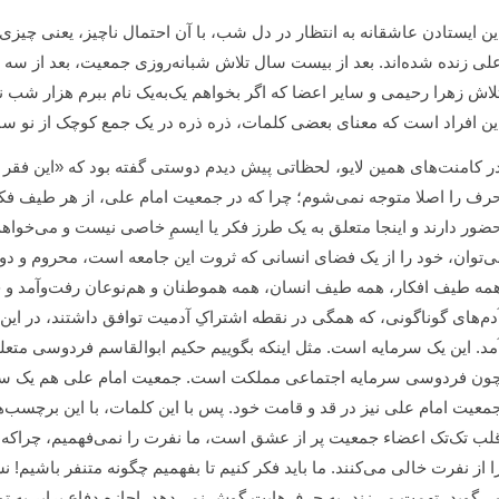
ین ایستادن عاشقانه به انتظار در دل شب، با آن احتمال ناچیز، یعنی چیزی
لی زنده شده‌اند. بعد از بیست سال تلاش شبانه‌روزی جمعیت، بعد از سه د
لاش زهرا رحیمی و سایر اعضا که اگر بخواهم یک‌به‌یک نام ببرم هزار شب ن
ین افراد است که معنای بعضی کلمات، ذره ذره در یک جمع کوچک از نو سا
ر کامنت‌های همین لایو، لحظاتی پیش دیدم دوستی گفته بود که «این فقر 
رف را اصلا متوجه نمی‌شوم؛ چرا که در جمعیت امام علی، از هر طیف فکر
ضور دارند و اینجا متعلق به یک طرز فکر یا ایسمِ خاصی نیست و می‌خواهم 
ی‌توان، خود را از یک فضای انسانی که ثروت این جامعه است، محروم و دور م
مه طیف افکار، همه طیف انسان، همه هموطنان و هم‌نوعان رفت‌وآمد و حضو
دم‌های گوناگونی، که همگی در نقطه اشتراکِ آدمیت توافق داشتند، در این ج
مد. این یک سرمایه است. مثل اینکه بگوییم حکیم ابوالقاسم فردوسی متع
معیت امام علی نیز در قد و قامت خود. پس با این کلمات، با این برچسب‌ها
لب تک‌تک اعضاء جمعیت پر از عشق است، ما نفرت را نمی‌فهمیم، چراکه ا
ا از نفرت خالی می‌کنند. ما باید فکر کنیم تا بفهمیم چگونه متنفر باشیم!
ی‌گوید، تهمت می‌زند، به حرف‌هایت گوش نمی‌دهد، اجازه دفاع برابر به ت