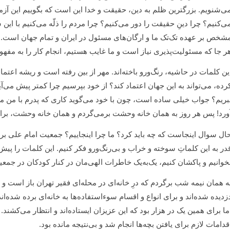
ی‌شنویم. بزرگترین ظلم به دین، حقیقت و خدا این است که بگوییم این آز
ی‌کنیم؟ چرا دینِ حقیقت را دور می‌کنیم؟ چرا مردم را ذلّه ‌می‌کنیم با 
شخص بر عهده تک‌تک ما و ارگان‌های مسئول در ایران و تمام جهان است. ما ه
ر جا که مسئولیت‌پذیری نیاز است و ما غایب هستیم، انجام کار را به مفهو
ین کلمات در حاشیه، رنگ‌ورو باخته‌اند. مهر از بین رفته است و ریشه اعت
رده، می‌تواند به این جهان اعتماد کند؟ از خود بپرسیم چرا کمتر پیش می‌آید
بریم؟ جواب خیلی ساده است، چون با خود می‌گوید کاری که پدرم با من می‌ک
ورد! پس هر روز به همان خانه وحشت برمی‌گردم و همان خانه وحشت، برای
ال سوال اینجاست که چه باید کرد؟ ما چرا اینجاییم؟ جمعیت امام علی
در به این کلماتِ سوخته و خراب و بی‌رنگ‌ورو فکر کنیم. این کلمات را پیش ر
خوانیم و پاکشان کنیم، یک‌به‌یک خاطرات الهی‌مان در کنار کودکان در جمعیت 
ه همان نیمه شب برگردم که درِ خانه‌ای در محله‌ای فقیر تهران باز است و
زدیده شده‌اند و برای انواع و اقسام سوءاستفاده‌ها به خانه‌ای برده شده‌اند.
ما برای همین یک در هزار بود که این عزیزان ایستاده‌اند و انتظار می‌کشند. 
قدامات لازم برای یافتن بچه‌ها انجام شد و بی‌نتیجه مانده بود.