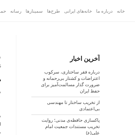
خانه
درباره ما
خانه‌های ایرانی
طرح‌ها
سمینارها
رسانه
حما
س
آخرین اخبار
5
درباره فقر ساختاری، سرکوب
اعتراضات و کشتار بی‌رحمانه و
د
ضرورت گذار مسالمت‌آمیز برای
حفظ ایران
س
از تخریب ساختار تا مهندسی
بی‌اعتمادی
پاکسازی حافظه‌ی مدنی؛ روایت
ا
تخریب مستندات جمعیت امام
ص
علی(ع)