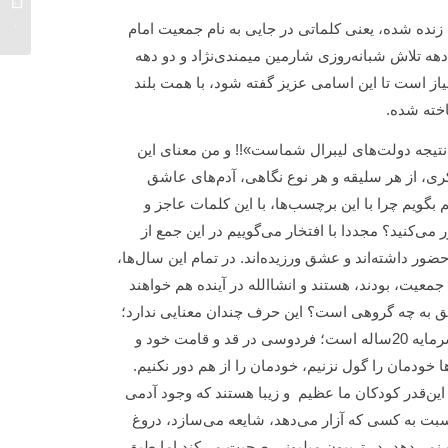
علی...
 زنده شده، یعنی کلماتی در جایی به نام جمعیت امام
هه تلاش شبانه‌روزی شارمین میمندی‌نژاد و دو دهه
یاز است تا این اسامی عزیز گفته شود، با همت بلند
خته شده.
نتیجه دولت‌های لیبرال شماست»!! و من معنای این
ی، از هر سلیقه و هر نوع نگاهی، آدم‌های عاشق
بگویم چرا با این برچسب‌ها، با این کلمات عاجز و
ی‌کنید؟ مجددا با افتخار می‌گوییم در این جمع از
ر داشته‌اند و عشق ورزیده‌اند. در تمام این سال‌ها،
معیت، بودند، هستند و انشاالله در آینده هم خواهند
لق به چه گروهی است؟ این حرف چندان معنایی ندارد؛
چون فردوسی سرمایه اجتماعی مملکت است. جمعیت امام علی هم یک سرمایه 20ساله است؛ فردوسی در قد و قامت خود و
 خودمان را گول نزنیم، خودمان را از هم دور نکنیم.
ین‌قدر کودکان ما عظیم و زیبا هستند که وجود آدمی
 نسبت به کسی که آزار می‌دهد، شایعه می‌سازد، دروغ
و نمی‌دهد، در تریبون میلیونی صحبت می‌کند اما طبق