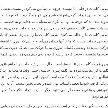
عضی کلمات در قلب ما نیستند، هرچه به دنبالش می‌گردیم نیست، بعضی ک
ی‌تپند، بعضی کلمات گردن افراشته‌اند و می خواهند گردنت را خورد کنند
تولد شده‌اند که هرچه به آنها می‌نگری نه معنایی، نه خدایی و نه حقیق
ده‌اند، بعضی کلمات سقفِ کوتاهِ بالای سرِ ما شده‌اند و اجازه نمی‌دهند س
عضی کلمات ما را خالی می‌کنند، بعضی کلمات ما را می‌بَرند، بعضی کلمات
 بعضی کلمات هست که ما از آنها بدمان می‌آید، درحالی که روزی عاشقشان 
رکت نمی‌دهد و بعضی کلمات طوری به ما حرکت می‌دهد که حیرت می‌کنی 
جود ما نشسته، رسوب کرده، ریشه کرده و بوی بدی می‌دهد، بعضی کلمات بو
ین وضعیت کلمات در «جامعه» است، حال به سراغ کلمات در «حاشیه» برویم.
لمات قرن‌هاست مُرده‌اند. کلمه پدر در حاشیه، خیلی وقت‌ها معنا ندارد، کلم
والدین» تولیدکننده یک عدد کودک است که باید او را سر چهارراه بفرستند! ت
ردگی گرفته شوند! بعضی کلمات تهی شده و نجات‌بخش نیست. آیا به این فک
قیرنشین، وقتی کلمه خدا را می‌شنود، چگونه باید به نجات فکر کند؟ در وا
واهد بود؟
ک لکه سنگین و تلخ بر قلبم است که هیچ‌وقت برایم حل نشده و آن جوابی اس