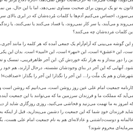
انون به تو یک تریبون برای صحبت مساوی نمی‌دهد، اما با این حال، من نمی‌
ی‌سوزد، احساس می‌کنیم آدم‌ها با کلمات مُرده‌شان که در ابری بالای س
ی‌روند و می‌آیند، یا سر کار نمی‌روند، یا فساد می‌کنند یا نمی‌کنند، یا زند
ین کلمات مَرده‌شان چه می‌کنند؟
 این گوشه می‌بینی که آرام‌آرام یک جمعی آمده که هر کلمه را مانند آجری،
ست، این «عشق» است، این «مهر» است، این «امید» است. بدان این یکی آجر
ین را دور بینداز و به هزار تکه خوردش کن. این آجر ظاهرفریبی، تمسک و ت
ود. آنهایی که این آجر در بنایِ وجودشان نشسته، درحال آزارند، هم خود را 
هر‌شان و هم یک ملّت را… این آجر را نگذار! این آجر را بگذار: «صداقت»! 
ارنامه جمعیت امام علی عین روز روشن است، می‌دانیم که روشن است و می
ی‌آید که مملکت ما و فرزندان سرزمین ما که می‌توانند با این جمعیت آیند
ه امروز به ما تهمت می‌زنید و فحاشی می‌کنید، روزی روزگاری شاید از دیند
اید فرزندان خودِ شما که این جمعیت را دشمن می‌پندارید، قبل از اینکه به
المانه و دوست‌داشتنی و عادلانه‌ای هم به نام جمعیت امام علی هست، بگذار 
رمایه‌ای محروم شوند؟