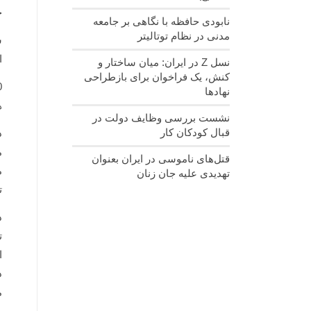
خ
نابودی حافظه با نگاهی بر جامعه
مدنی در نظام توتالیتر
ا
نسل‌ Z در ایران: میان ساختار و
کنش، یک فراخوان برای بازطراحی
نهادها
ه
نشست بررسی وظایف دولت در
قبال کودکان کار
د
م
قتل‌های ناموسی در ایران بعنوان
م
تهدیدی علیه جان زنان
ت
د
ت
ا
د
م
ی