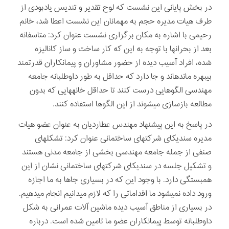
در بخش پایانی این نشست که لوح تقدیر و تندیس یادبودی از
طرف هیات مدیره حجم به مهمانان این نشست اعطا شد، خانم
رحیمی با اشاره به مکان برگزاری نشست عنوان کرد: متاسفانه
بعد از بحرانها با توجه به این که کار ساخت و ساز کانالیزه
شده، افراد آسیب دیده از حضور مشاوران و پیمانکاران قدرتمند
بی­بهره مانده­اند و جا دارد که حداقل به طور داوطلبانه جامعه
مهندسی الگوهایی درست کنند تا حداقل خانه­هایی که بدون
مطالعه بازسازی می­شوند از این الگوها استفاده کنند.
در پاسخ به این پیشنهاد مهندس عطاردیان به عنوان عضو هیات
مدیره سندیکای شرکتهای ساختمانی عنوان کرد: تشکلهای
صنفی از جمله جامعه مهندسی بخشی از جامعه مدنی هستند
و تشکیل جلسه در سندیکای شرکتهای ساختمانی نشان از این
همبستگی دارد. با وجود این که در بسیاری جاها به ما اجازه
ورود داده نمی­شود ما اقداماتی را که لازم می­دانیم انجام می­دهیم.
در بسیاری از مناطق آسیب دیده ماشین ­آلات عمرانی به شکل
داوطلبانه توسط پیمانکاران عضو ما تامین شده است. درباره