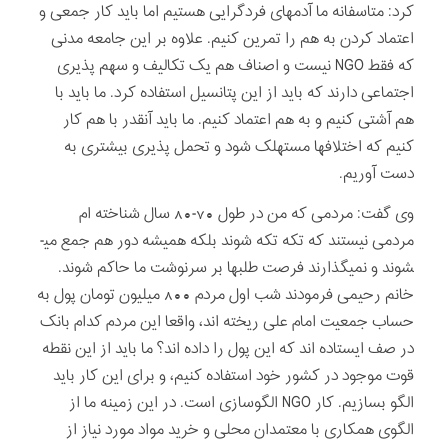
کرد: متاسفانه ما آدمهای فردگرایی هستیم اما باید کار جمعی و
اعتماد کردن به هم را تمرین کنیم. علاوه بر این جامعه مدنی
که فقط NGO نیست و اصناف هم یک تکالیف و سهم ­پذیری
اجتماعی دارند که باید از این پتانسیل­ استفاده کرد. ما باید با
هم آشتی کنیم و به هم اعتماد کنیم. ما باید آنقدر با هم کار
کنیم که اختلافها مستهلک شود و تحمل­ پذیری بیشتری به
دست آوریم.
وی گفت: مردمی که من در طول 70-80 سال شناخته ­ام
مردمی نیستند که تکه تکه شوند بلکه همیشه دور هم جمع می­
شوند و نمی­گذارند فرصت ­طلب­ها بر سرنوشت ما حاکم شوند.
خانم رحیمی فرمودند شب اول مردم 800 میلیون تومان پول به
حساب جمعیت امام علی ریخته ­اند، واقعا این مردم کدام بانک
در صف ایستاده ­اند که این پول را داده ­اند؟ ما باید از این نقطه
قوت موجود در کشور خود استفاده کنیم، و برای این کار باید
الگو بسازیم. کار NGO الگوسازی است. در این زمینه ما از
الگوی همکاری با معتمدان محلی و خرید مواد مورد نیاز از