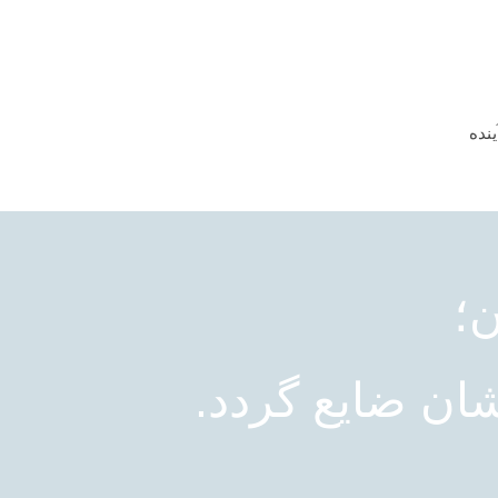
ینده
ن؛
شان ضایع گردد.