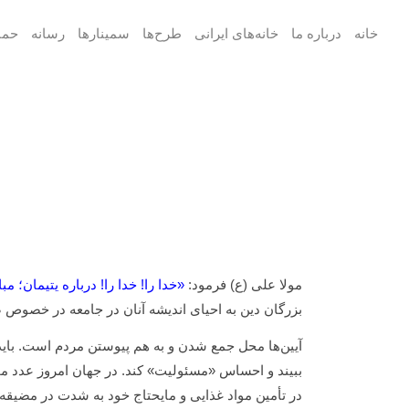
خانه
درباره ما
خانه‌های ایرانی
طرح‌ها
سمینارها
رسانه
حما
مولا علی (ع) فرمود:
«خدا را! خدا را! درباره یتیمان؛ 
بزرگان دین به احیای اندیشه آنان در جامعه در خصوص ض
آیین‌ها محل جمع شدن و به هم پیوستن مردم است. باید چ
ببیند و احساس «مسئولیت» کند. در جهان امروز عدد محر
در تأمین مواد غذایی و مایحتاج خود به شدت در مضیقه ه